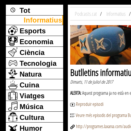
Tot
Podcasts.cat
Informatius
Informatius
Esports
Economia
Ciència
Tecnologia
Butlletins informati
Natura
Dimarts, 11 de Juliol de 2017
Cuina
ALERTA:
Aquest programa ja no està en emi
Viatges
Reproduir episodi
Música
Veure més episodis del programa But
Cultura
http://programes.laxarxa.com/aud
Humor