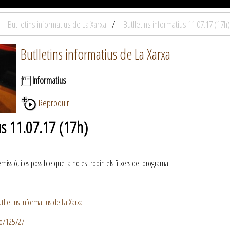
Butlletins informatius de La Xarxa
Butlletins informatius 11.07.17 (17h)
Butlletins informatius de La Xarxa
Informatius
Reproduir
us 11.07.17 (17h)
ssió, i es possible que ja no es trobin els fitxers del programa.
lletins informatius de La Xarxa
io/125727