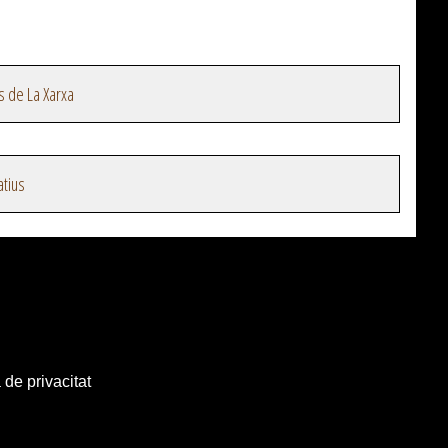
s de La Xarxa
atius
 de privacitat