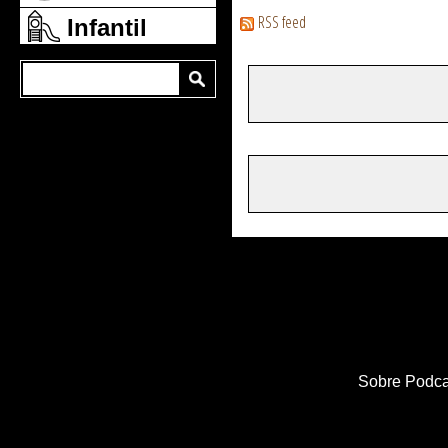
RSS feed
Infantil
Sobre Podca