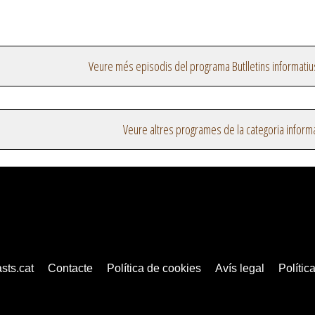
Veure més episodis del programa Butlletins informatiu
Veure altres programes de la categoria inform
sts.cat
Contacte
Política de cookies
Avís legal
Política