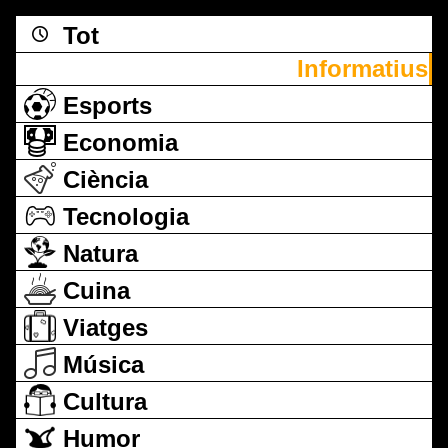
Tot
Informatius
Esports
Economia
Ciència
Tecnologia
Natura
Cuina
Viatges
Música
Cultura
Humor