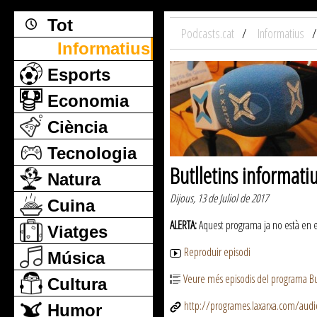
Tot
Podcasts.cat
Informatius
Informatius
Esports
Economia
Ciència
Tecnologia
Butlletins informati
Natura
Dijous, 13 de Juliol de 2017
Cuina
ALERTA:
Aquest programa ja no està en emi
Viatges
Reproduir episodi
Música
Veure més episodis del programa But
Cultura
http://programes.laxarxa.com/aud
Humor