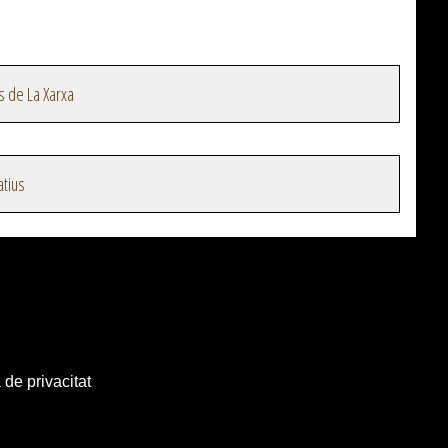
s de La Xarxa
atius
 de privacitat