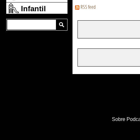
RSS feed
Infantil
Sobre Podca