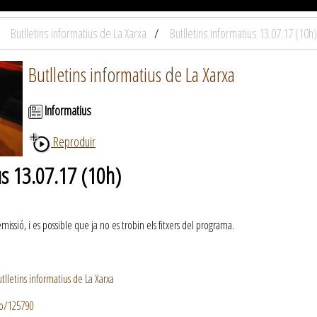
Butlletins informatius de La Xarxa
Butlletins informatius 13.07.17 (10h)
Butlletins informatius de La Xarxa
Informatius
Reproduir
us 13.07.17 (10h)
ssió, i es possible que ja no es trobin els fitxers del programa.
lletins informatius de La Xarxa
io/125790