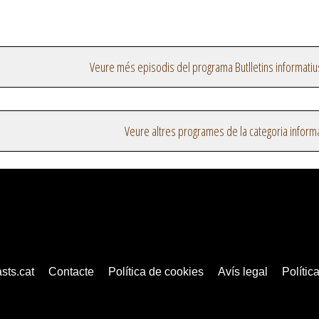
Veure més episodis del programa Butlletins informatiu
Veure altres programes de la categoria inform
sts.cat
Contacte
Política de cookies
Avís legal
Política