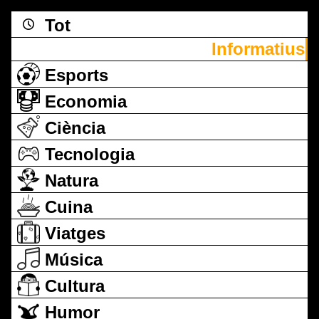
Tot
Informatius
Esports
Economia
Ciència
Tecnologia
Natura
Cuina
Viatges
Música
Cultura
Humor