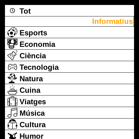
Tot
Informatius
Esports
Economia
Ciència
Tecnologia
Natura
Cuina
Viatges
Música
Cultura
Humor