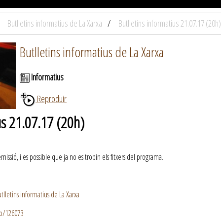
Butlletins informatius de La Xarxa
Butlletins informatius 21.07.17 (20h)
Butlletins informatius de La Xarxa
Informatius
Reproduir
us 21.07.17 (20h)
ssió, i es possible que ja no es trobin els fitxers del programa.
lletins informatius de La Xarxa
io/126073