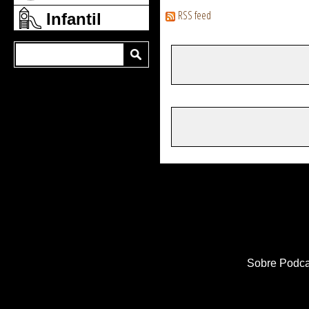
RSS feed
Infantil
Sobre Podca