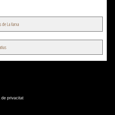
s de La Xarxa
atius
 de privacitat