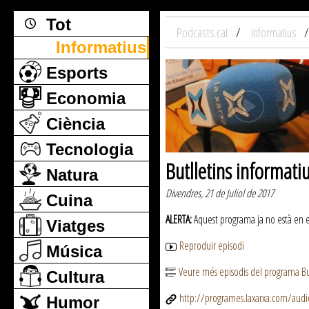
Tot
Podcasts.cat
Informatius
Informatius
Esports
Economia
Ciència
Tecnologia
Butlletins informati
Natura
Divendres, 21 de Juliol de 2017
Cuina
ALERTA:
Aquest programa ja no està en emi
Viatges
Reproduir episodi
Música
Veure més episodis del programa But
Cultura
http://programes.laxarxa.com/aud
Humor