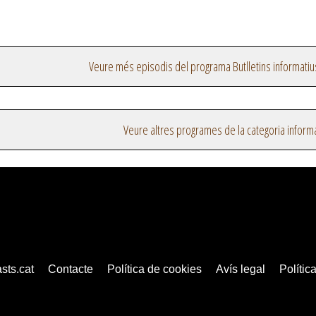
Veure més episodis del programa Butlletins informatiu
Veure altres programes de la categoria inform
sts.cat
Contacte
Política de cookies
Avís legal
Política