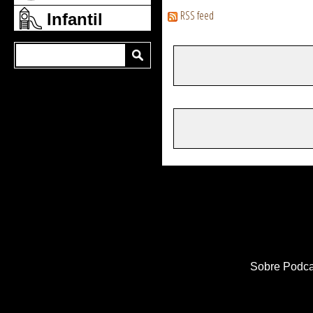
RSS feed
Infantil
Sobre Podca