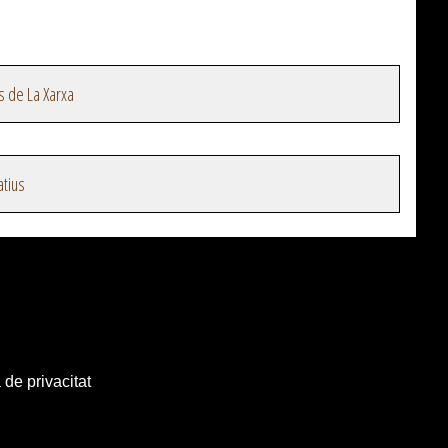
s de La Xarxa
atius
 de privacitat