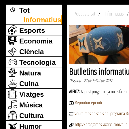
Tot
Podcasts.cat
Informatius
Informatius
Esports
Economia
Ciència
Tecnologia
Butlletins informati
Natura
Dissabte, 22 de Juliol de 2017
Cuina
ALERTA:
Aquest programa ja no està en emi
Viatges
Reproduir episodi
Música
Veure més episodis del programa But
Cultura
http://programes.laxarxa.com/aud
Humor