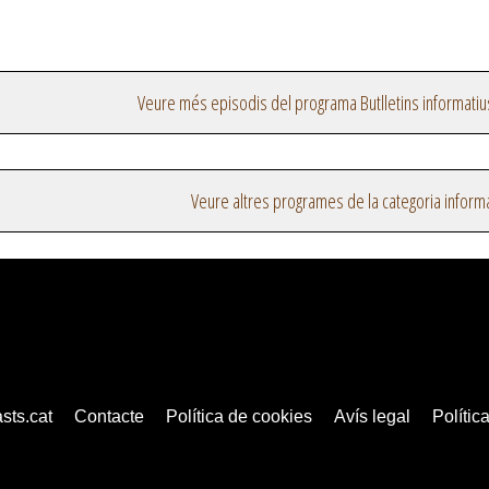
Veure més episodis del programa Butlletins informatiu
Veure altres programes de la categoria inform
sts.cat
Contacte
Política de cookies
Avís legal
Política