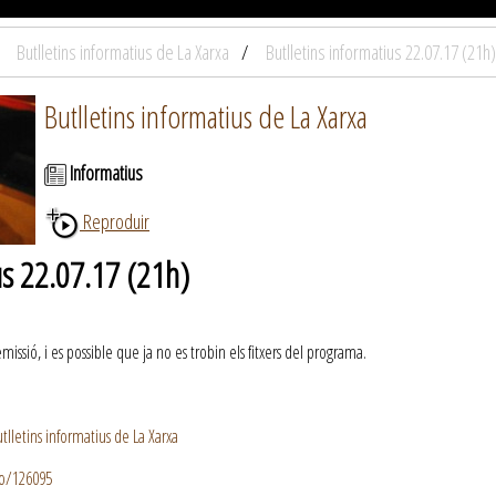
Butlletins informatius de La Xarxa
Butlletins informatius 22.07.17 (21h)
Butlletins informatius de La Xarxa
Informatius
Reproduir
us 22.07.17 (21h)
ssió, i es possible que ja no es trobin els fitxers del programa.
lletins informatius de La Xarxa
io/126095