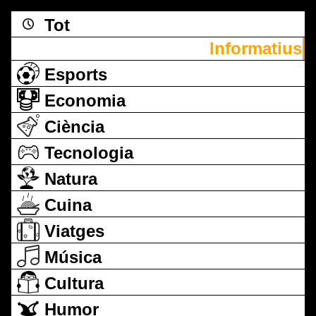
Tot
Informatius
Esports
Economia
Ciència
Tecnologia
Natura
Cuina
Viatges
Música
Cultura
Humor