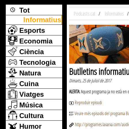
Tot
Podcasts.cat
Informatius
Informatius
Esports
Economia
Ciència
Tecnologia
Butlletins informati
Natura
Dimarts, 25 de Juliol de 2017
Cuina
ALERTA:
Aquest programa ja no està en emi
Viatges
Reproduir episodi
Música
Veure més episodis del programa But
Cultura
http://programes.laxarxa.com/aud
Humor