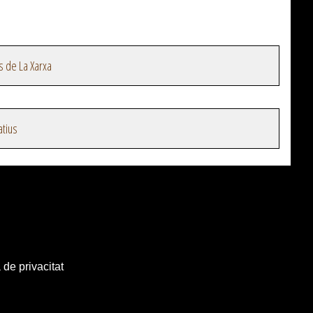
s de La Xarxa
atius
 de privacitat