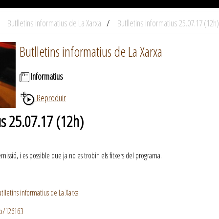
Butlletins informatius de La Xarxa
Butlletins informatius 25.07.17 (12h)
Butlletins informatius de La Xarxa
Informatius
Reproduir
us 25.07.17 (12h)
ssió, i es possible que ja no es trobin els fitxers del programa.
lletins informatius de La Xarxa
io/126163