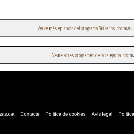
Veure més episodis del programa Butlletins informatiu
Veure altres programes de la categoria inform
sts.cat
Contacte
Política de cookies
Avís legal
Política