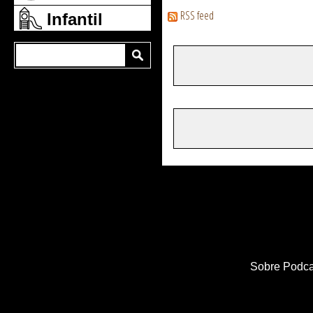
RSS feed
Infantil
Sobre Podca