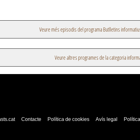
Veure més episodis del programa Butlletins informatiu
Veure altres programes de la categoria inform
sts.cat
Contacte
Política de cookies
Avís legal
Política