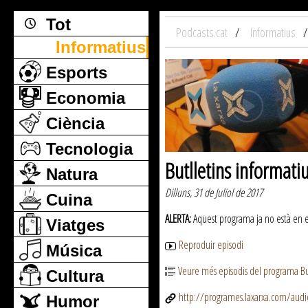
Tot
Podcasts.cat
Informatius
Informatius
Esports
Economia
Ciència
Tecnologia
Butlletins informati
Natura
Dilluns, 31 de Juliol de 2017
Cuina
ALERTA:
Aquest programa ja no està en emi
Viatges
Reproduir episodi
Música
Veure més episodis del programa But
Cultura
http://programes.laxarxa.com/aud
Humor