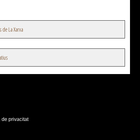
s de La Xarxa
atius
 de privacitat