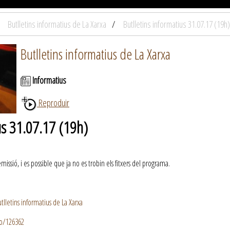
Butlletins informatius de La Xarxa
Butlletins informatius 31.07.17 (19h)
Butlletins informatius de La Xarxa
Informatius
Reproduir
us 31.07.17 (19h)
ssió, i es possible que ja no es trobin els fitxers del programa.
lletins informatius de La Xarxa
io/126362