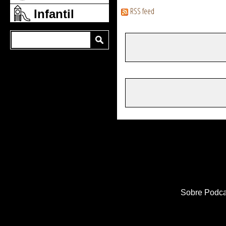
RSS feed
Infantil
Sobre Podca