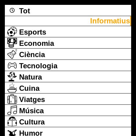
Tot
Informatius
Esports
Economia
Ciència
Tecnologia
Natura
Cuina
Viatges
Música
Cultura
Humor