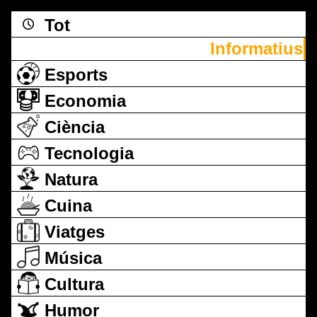
Tot
Informatius
Esports
Economia
Ciència
Tecnologia
Natura
Cuina
Viatges
Música
Cultura
Humor