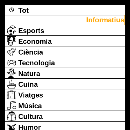
Tot
Informatius
Esports
Economia
Ciència
Tecnologia
Natura
Cuina
Viatges
Música
Cultura
Humor