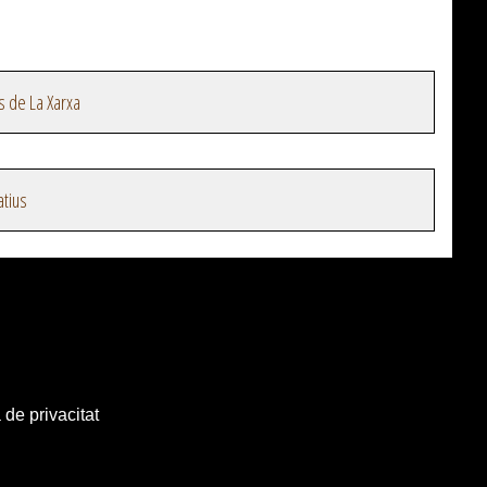
s de La Xarxa
atius
 de privacitat