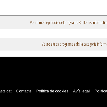
Veure més episodis del programa Butlletins informatiu
Veure altres programes de la categoria inform
sts.cat
Contacte
Política de cookies
Avís legal
Política