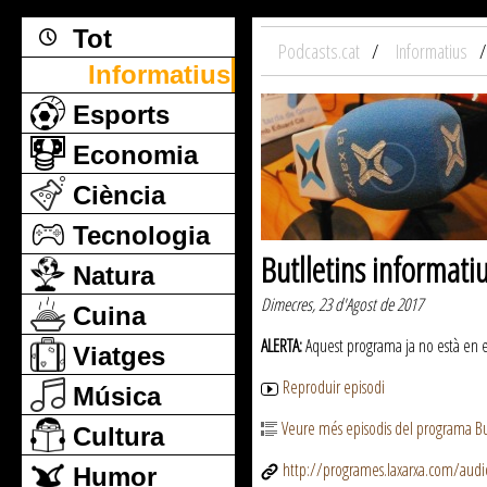
Tot
Podcasts.cat
Informatius
Informatius
Esports
Economia
Ciència
Tecnologia
Butlletins informati
Natura
Dimecres, 23 d'Agost de 2017
Cuina
ALERTA:
Aquest programa ja no està en emi
Viatges
Reproduir episodi
Música
Veure més episodis del programa But
Cultura
http://programes.laxarxa.com/aud
Humor