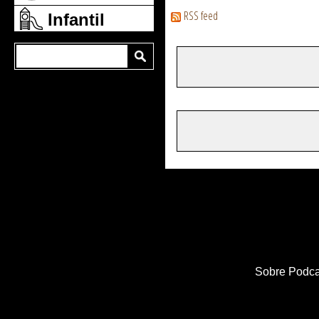
RSS feed
Infantil
Sobre Podca