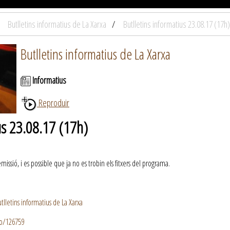
Butlletins informatius de La Xarxa
Butlletins informatius 23.08.17 (17h)
Butlletins informatius de La Xarxa
Informatius
Reproduir
us 23.08.17 (17h)
ssió, i es possible que ja no es trobin els fitxers del programa.
lletins informatius de La Xarxa
io/126759