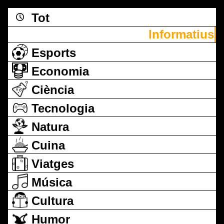
Tot
Informatius
Esports
Economia
Ciència
Tecnologia
Natura
Cuina
Viatges
Música
Cultura
Humor