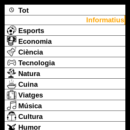
Tot
Informatius
Esports
Economia
Ciència
Tecnologia
Natura
Cuina
Viatges
Música
Cultura
Humor