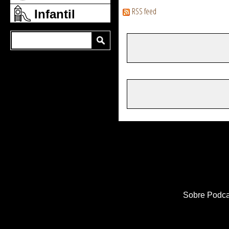
RSS feed
Infantil
Sobre Podca