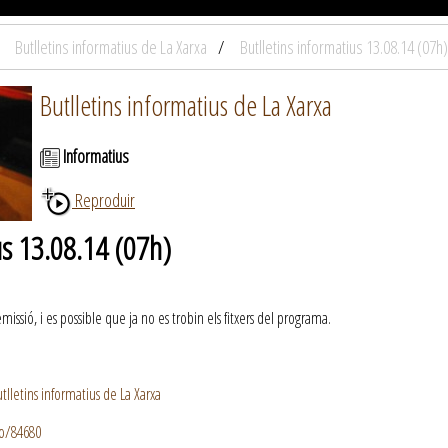
Butlletins informatius de La Xarxa
Butlletins informatius 13.08.14 (07h)
Butlletins informatius de La Xarxa
Informatius
Reproduir
us 13.08.14 (07h)
ssió, i es possible que ja no es trobin els fitxers del programa.
lletins informatius de La Xarxa
io/84680