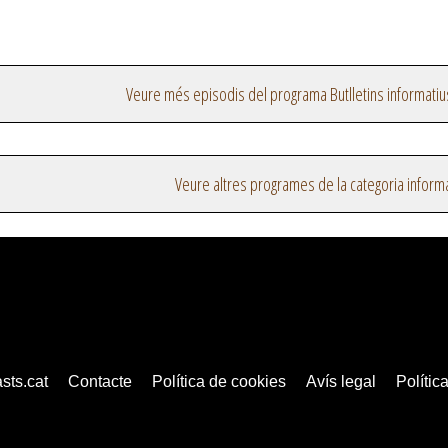
Veure més episodis del programa Butlletins informatiu
Veure altres programes de la categoria inform
sts.cat
Contacte
Política de cookies
Avís legal
Política