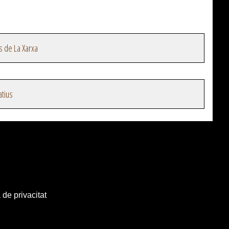
s de La Xarxa
atius
 de privacitat