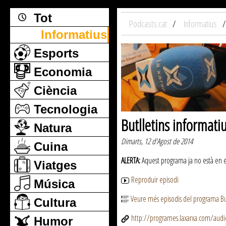
Tot
Podcasts.cat
Informatius
Informatius
Esports
Economia
Ciència
Tecnologia
Butlletins informati
Natura
Dimarts, 12 d'Agost de 2014
Cuina
ALERTA:
Aquest programa ja no està en emi
Viatges
Reproduir episodi
Música
Veure més episodis del programa But
Cultura
http://programes.laxarxa.com/aud
Humor