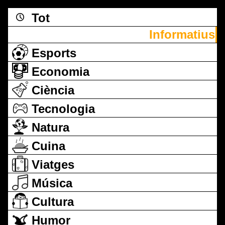
Tot
Informatius
Esports
Economia
Ciència
Tecnologia
Natura
Cuina
Viatges
Música
Cultura
Humor