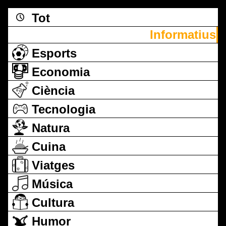
Tot
Informatius
Esports
Economia
Ciència
Tecnologia
Natura
Cuina
Viatges
Música
Cultura
Humor