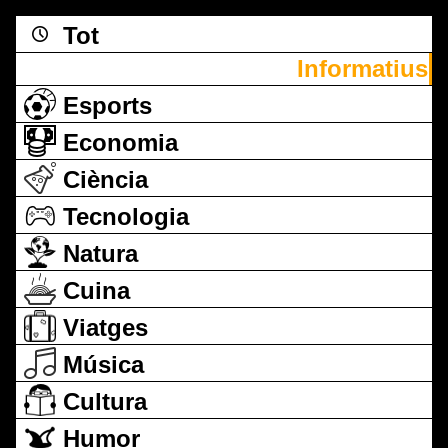
Tot
Informatius
Esports
Economia
Ciència
Tecnologia
Natura
Cuina
Viatges
Música
Cultura
Humor