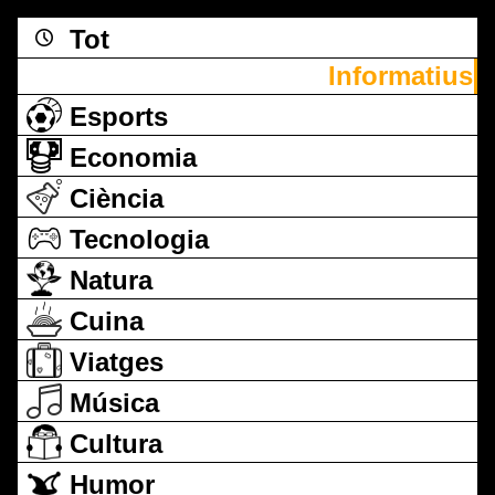
Tot
Informatius
Esports
Economia
Ciència
Tecnologia
Natura
Cuina
Viatges
Música
Cultura
Humor