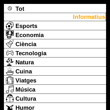
Tot
Informatius
Esports
Economia
Ciència
Tecnologia
Natura
Cuina
Viatges
Música
Cultura
Humor