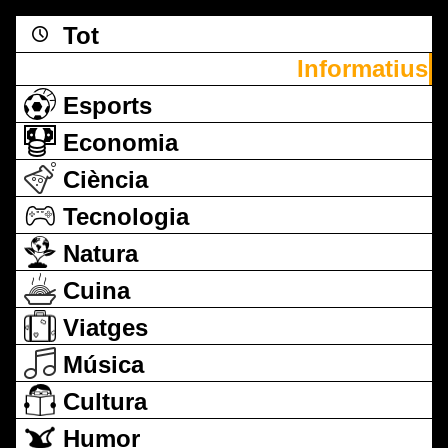
Tot
Informatius
Esports
Economia
Ciència
Tecnologia
Natura
Cuina
Viatges
Música
Cultura
Humor