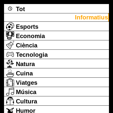
Tot
Informatius
Esports
Economia
Ciència
Tecnologia
Natura
Cuina
Viatges
Música
Cultura
Humor