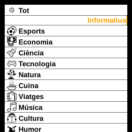
Tot
Informatius
Esports
Economia
Ciència
Tecnologia
Natura
Cuina
Viatges
Música
Cultura
Humor