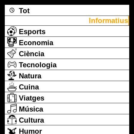
Tot
Informatius
Esports
Economia
Ciència
Tecnologia
Natura
Cuina
Viatges
Música
Cultura
Humor