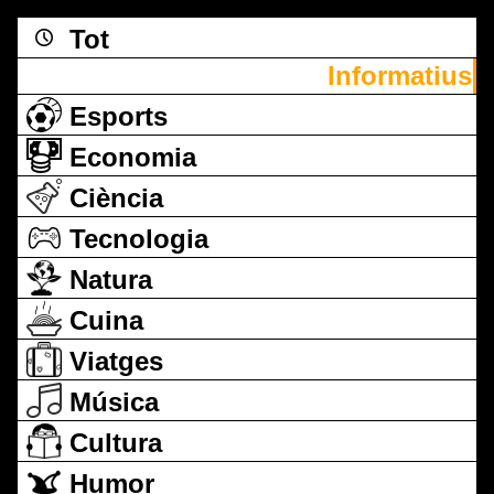
Tot
Informatius
Esports
Economia
Ciència
Tecnologia
Natura
Cuina
Viatges
Música
Cultura
Humor