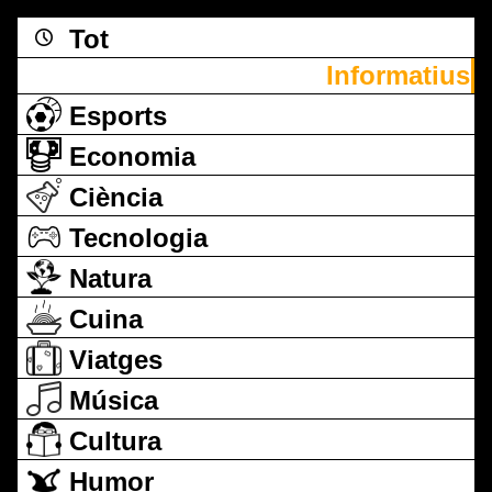
Tot
Informatius
Esports
Economia
Ciència
Tecnologia
Natura
Cuina
Viatges
Música
Cultura
Humor