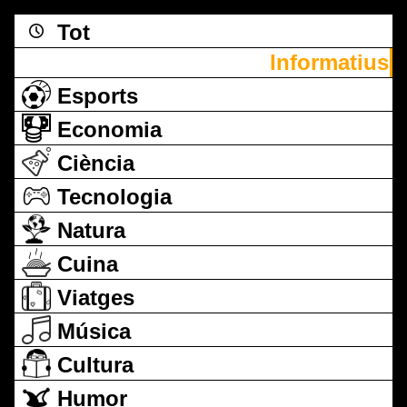
Tot
Informatius
Esports
Economia
Ciència
Tecnologia
Natura
Cuina
Viatges
Música
Cultura
Humor