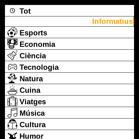
Tot
Informatius
Esports
Economia
Ciència
Tecnologia
Natura
Cuina
Viatges
Música
Cultura
Humor