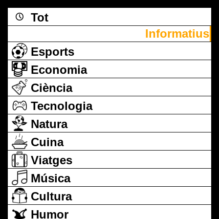
Tot
Informatius
Esports
Economia
Ciència
Tecnologia
Natura
Cuina
Viatges
Música
Cultura
Humor