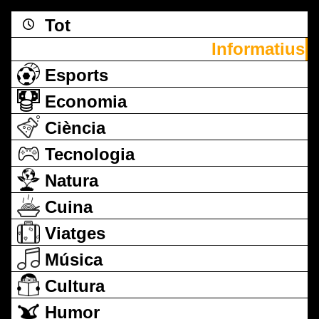
Tot
Informatius
Esports
Economia
Ciència
Tecnologia
Natura
Cuina
Viatges
Música
Cultura
Humor