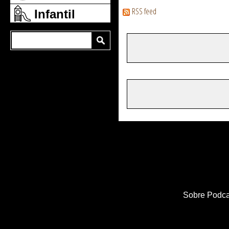
RSS feed
Infantil
Sobre Podca