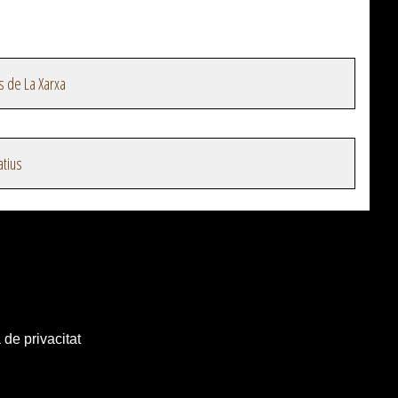
s de La Xarxa
atius
 de privacitat