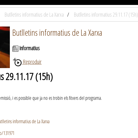
Butlletins informatius de La Xarxa
Butlletins informatius 29.11.17 (15h)
Butlletins informatius de La Xarxa
Informatius
Reproduir
us 29.11.17 (15h)
ssió, i es possible que ja no es trobin els fitxers del programa.
lletins informatius de La Xarxa
io/131971