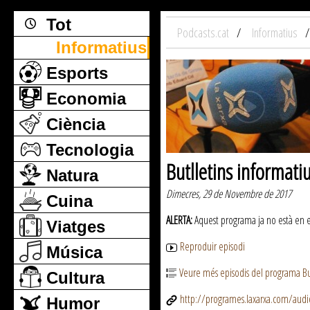
Tot
Podcasts.cat
Informatius
Informatius
Esports
Economia
Ciència
Tecnologia
Butlletins informati
Natura
Dimecres, 29 de Novembre de 2017
Cuina
ALERTA:
Aquest programa ja no està en emi
Viatges
Reproduir episodi
Música
Veure més episodis del programa But
Cultura
http://programes.laxarxa.com/aud
Humor