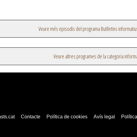
Veure més episodis del programa Butlletins informatiu
Veure altres programes de la categoria inform
sts.cat
Contacte
Política de cookies
Avís legal
Política