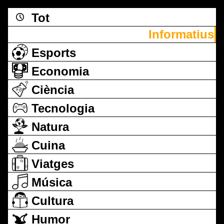
Tot
Informatius
Esports
Economia
Ciència
Tecnologia
Natura
Cuina
Viatges
Música
Cultura
Humor