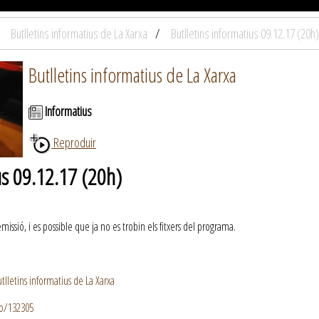
Butlletins informatius de La Xarxa
Butlletins informatius 09.12.17 (20h)
Butlletins informatius de La Xarxa
Informatius
Reproduir
us 09.12.17 (20h)
ssió, i es possible que ja no es trobin els fitxers del programa.
lletins informatius de La Xarxa
io/132305