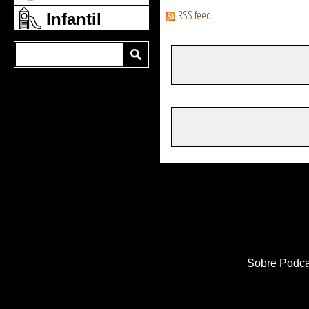
RSS feed
Infantil
Sobre Podca