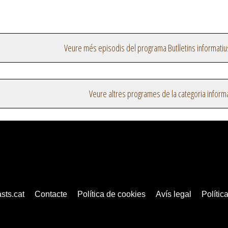
Veure més episodis del programa Butlletins informatiu
Veure altres programes de la categoria inform
sts.cat
Contacte
Política de cookies
Avís legal
Política