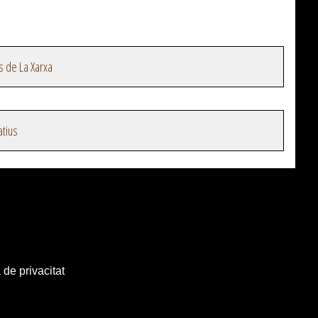
s de La Xarxa
atius
 de privacitat