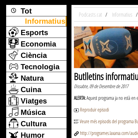
Tot
Podcasts.cat
Informatius
Informatius
Esports
Economia
Ciència
Tecnologia
Butlletins informati
Natura
Dissabte, 09 de Desembre de 2017
Cuina
ALERTA:
Aquest programa ja no està en emi
Viatges
Reproduir episodi
Música
Veure més episodis del programa But
Cultura
http://programes.laxarxa.com/aud
Humor