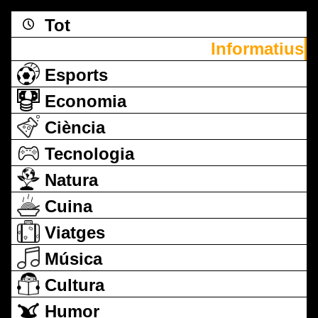
Tot
Informatius
Esports
Economia
Ciència
Tecnologia
Natura
Cuina
Viatges
Música
Cultura
Humor