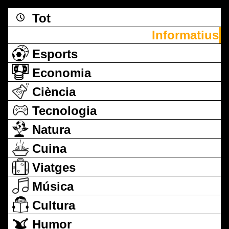
Tot
Informatius
Esports
Economia
Ciència
Tecnologia
Natura
Cuina
Viatges
Música
Cultura
Humor