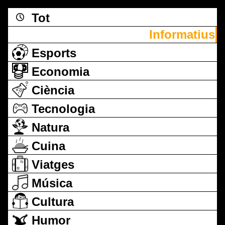
Tot
Informatius
Esports
Economia
Ciència
Tecnologia
Natura
Cuina
Viatges
Música
Cultura
Humor