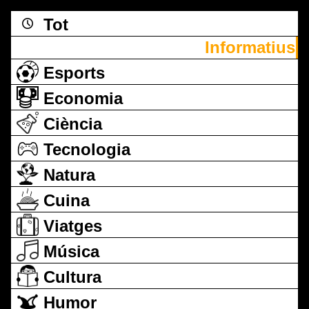
Tot
Informatius
Esports
Economia
Ciència
Tecnologia
Natura
Cuina
Viatges
Música
Cultura
Humor