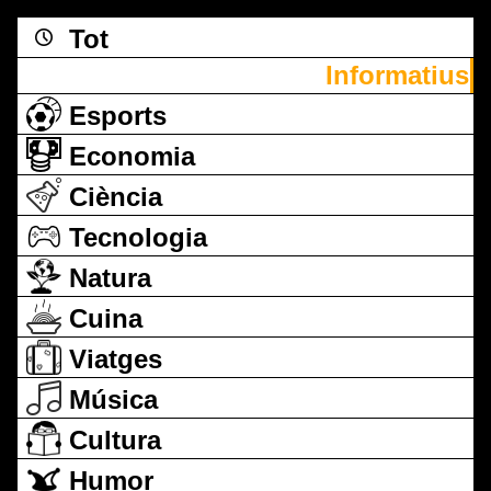
Tot
Informatius
Esports
Economia
Ciència
Tecnologia
Natura
Cuina
Viatges
Música
Cultura
Humor