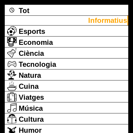
Tot
Informatius
Esports
Economia
Ciència
Tecnologia
Natura
Cuina
Viatges
Música
Cultura
Humor