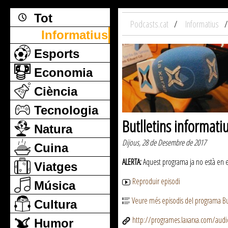
Tot
Podcasts.cat
Informatius
Informatius
Esports
Economia
Ciència
Tecnologia
Butlletins informati
Natura
Dijous, 28 de Desembre de 2017
Cuina
ALERTA:
Aquest programa ja no està en emi
Viatges
Reproduir episodi
Música
Veure més episodis del programa But
Cultura
http://programes.laxarxa.com/aud
Humor