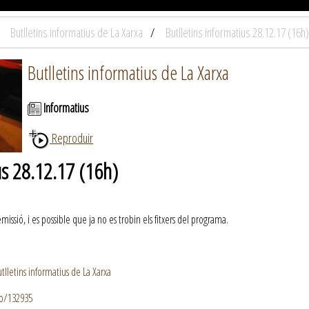
Butlletins informatius de La Xarxa
Butlletins informatius 28.12.17 (16h)
Butlletins informatius de La Xarxa
Informatius
Reproduir
us 28.12.17 (16h)
ssió, i es possible que ja no es trobin els fitxers del programa.
lletins informatius de La Xarxa
io/132935