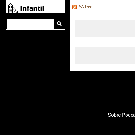
RSS feed
Infantil
Sobre Podca