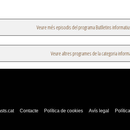
Veure més episodis del programa Butlletins informatiu
Veure altres programes de la categoria inform
sts.cat
Contacte
Política de cookies
Avís legal
Política