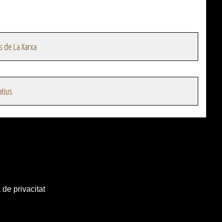
s de La Xarxa
atius
 de privacitat