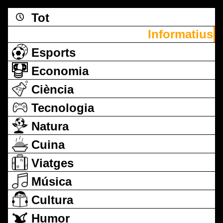
Tot
Informatius
Esports
Economia
Ciència
Tecnologia
Natura
Cuina
Viatges
Música
Cultura
Humor