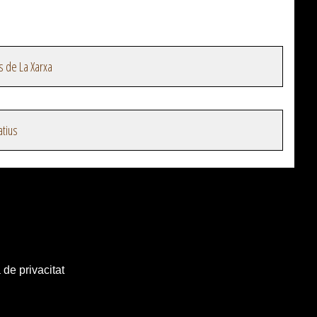
s de La Xarxa
atius
 de privacitat