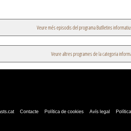
Veure més episodis del programa Butlletins informatiu
Veure altres programes de la categoria inform
sts.cat
Contacte
Política de cookies
Avís legal
Política