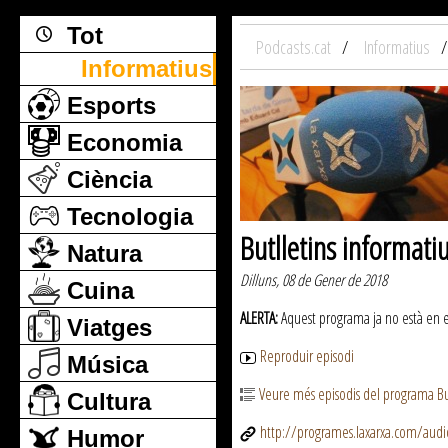
Tot
Podcasts.cat
Informatius
Informatius
Esports
Economia
Ciència
Tecnologia
Butlletins informati
Natura
Dilluns, 08 de Gener de 2018
Cuina
ALERTA:
Aquest programa ja no està en emi
Viatges
Reproduir episodi
Música
Veure més episodis del programa But
Cultura
http://programes.laxarxa.com/aud
Humor