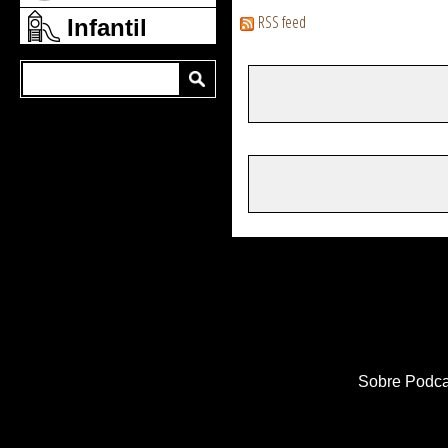
RSS feed
Infantil
Sobre Podca