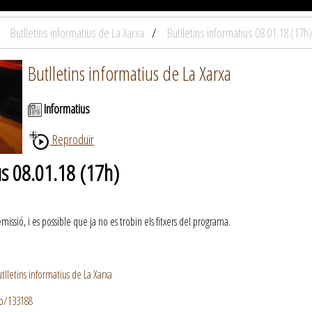
Butlletins informatius de La Xarxa
Butlletins informatius 08.01.18 (17h)
Butlletins informatius de La Xarxa
Informatius
Reproduir
us 08.01.18 (17h)
ssió, i es possible que ja no es trobin els fitxers del programa.
lletins informatius de La Xarxa
io/133188