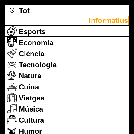
Tot
Informatius
Esports
Economia
Ciència
Tecnologia
Natura
Cuina
Viatges
Música
Cultura
Humor