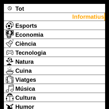
Tot
Informatius
Esports
Economia
Ciència
Tecnologia
Natura
Cuina
Viatges
Música
Cultura
Humor