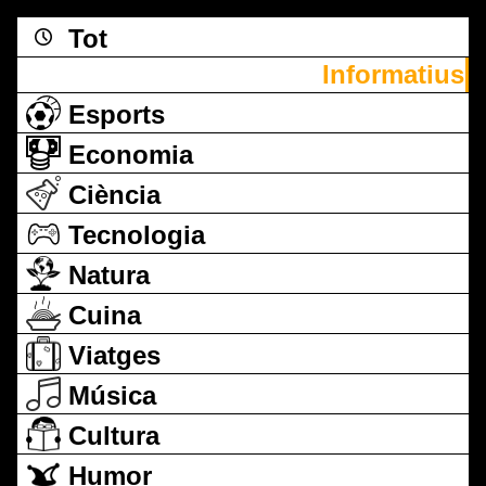
Tot
Informatius
Esports
Economia
Ciència
Tecnologia
Natura
Cuina
Viatges
Música
Cultura
Humor