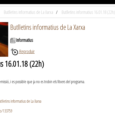
Butlletins informatius de La Xarxa
Butlletins informatius 16.01.18 (22h)
Butlletins informatius de La Xarxa
Informatius
Reproduir
us 16.01.18 (22h)
ssió, i es possible que ja no es trobin els fitxers del programa.
lletins informatius de La Xarxa
io/133759