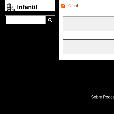
RSS feed
Infantil
Sobre Podca