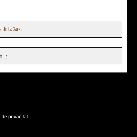
s de La Xarxa
atius
 de privacitat