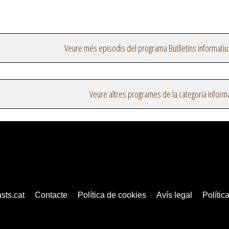
Veure més episodis del programa Butlletins informatiu
Veure altres programes de la categoria inform
sts.cat
Contacte
Política de cookies
Avís legal
Política