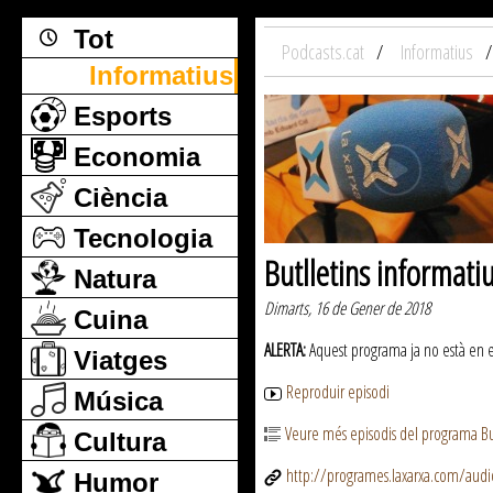
Tot
Podcasts.cat
Informatius
Informatius
Esports
Economia
Ciència
Tecnologia
Butlletins informati
Natura
Dimarts, 16 de Gener de 2018
Cuina
ALERTA:
Aquest programa ja no està en emi
Viatges
Reproduir episodi
Música
Veure més episodis del programa But
Cultura
http://programes.laxarxa.com/aud
Humor