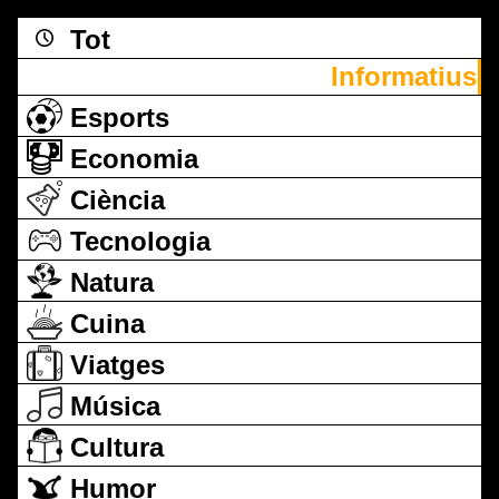
Tot
Informatius
Esports
Economia
Ciència
Tecnologia
Natura
Cuina
Viatges
Música
Cultura
Humor