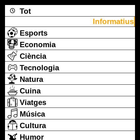
Tot
Informatius
Esports
Economia
Ciència
Tecnologia
Natura
Cuina
Viatges
Música
Cultura
Humor